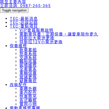
跳至主要內容
立即洽詢:
0987-265-365
Toggle navigation
TEC-最新消息
TEC-訪談記錄
TEC-重點項目
VIP會員服務說明
電動車保養｜定期保養，讓愛車陪你更久
特斯拉大電池更換
特斯拉12V小電池更換
保養維修
新車套組
煞車系統
空調系統
輪胎底盤
鈑噴維修
全車電系
車輛保養
玻璃更換
疑難雜症
改裝配件
車體外觀
車內配件
煞車懸吊
各式輪框
實用小物
電動車維修專欄