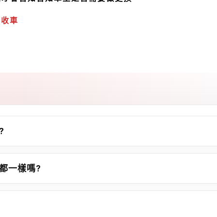
不收車
?
車都一樣嗎?