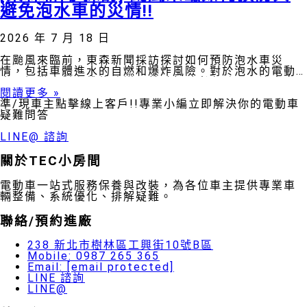
避免泡水車的災情!!
2026 年 7 月 18 日
在颱風來臨前，東森新聞採訪探討如何預防泡水車災
情，包括車體進水的自燃和爆炸風險。對於泡水的電動
車，提供應對和維修建議。鼓勵駕駛者在颱風天注意安
全，防範任何風險。
閱讀更多 »
準/現車主點擊線上客戶!!專業小編立即解決你的電動車
疑難問答
LINE@ 諮詢
關於TEC小房間
電動車一站式服務保養與改裝，為各位車主提供專業車
輛整備、系統優化、排解疑難。
聯絡/預約進廠
238 新北市樹林區工興街10號B區
Mobile: 0987 265 365
Email:
[email protected]
LINE 諮詢
LINE@