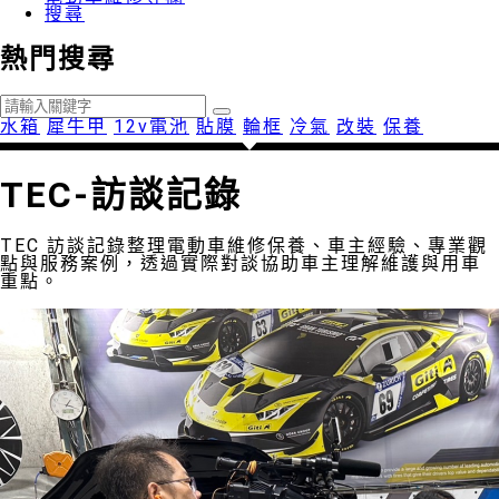
搜尋
熱門搜尋
水箱
犀牛甲
12v電池
貼膜
輪框
冷氣
改裝
保養
TEC-訪談記錄
TEC 訪談記錄整理電動車維修保養、車主經驗、專業觀
點與服務案例，透過實際對談協助車主理解維護與用車
重點。