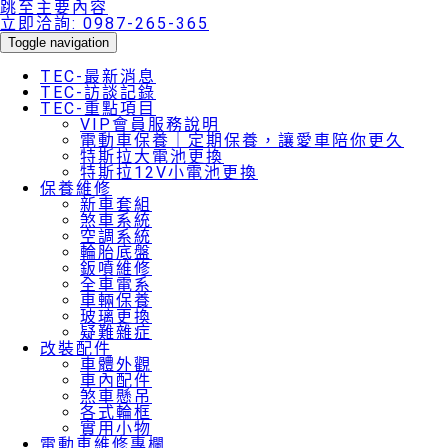
跳至主要內容
立即洽詢:
0987-265-365
Toggle navigation
TEC-最新消息
TEC-訪談記錄
TEC-重點項目
VIP會員服務說明
電動車保養｜定期保養，讓愛車陪你更久
特斯拉大電池更換
特斯拉12V小電池更換
保養維修
新車套組
煞車系統
空調系統
輪胎底盤
鈑噴維修
全車電系
車輛保養
玻璃更換
疑難雜症
改裝配件
車體外觀
車內配件
煞車懸吊
各式輪框
實用小物
電動車維修專欄