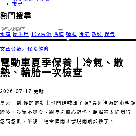
搜尋
熱門搜尋
水箱
犀牛甲
12v電池
貼膜
輪框
冷氣
改裝
保養
文章分類／
保養維修
電動車夏季保養｜冷氣、散
熱、輪胎一次檢查
553 瀏覽
2026-07-17 更新
夏天一到,你的電動車也開始喊熱了嗎?最近進廠的車明顯
變多。冷氣不夠冷、跑長途擔心散熱、胎壓被太陽曬得
忽高忽低、午後一場雷陣雨才發現雨刷該換了。