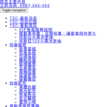
跳至主要內容
立即洽詢:
0987-265-365
Toggle navigation
TEC-最新消息
TEC-訪談記錄
TEC-重點項目
VIP會員服務說明
電動車保養｜定期保養，讓愛車陪你更久
特斯拉大電池更換
特斯拉12V小電池更換
保養維修
新車套組
煞車系統
空調系統
輪胎底盤
鈑噴維修
全車電系
車輛保養
玻璃更換
疑難雜症
改裝配件
車體外觀
車內配件
煞車懸吊
各式輪框
實用小物
電動車維修專欄