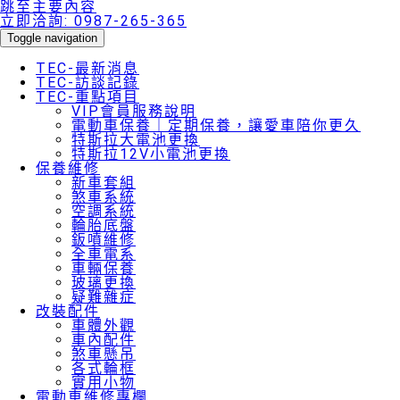
跳至主要內容
立即洽詢:
0987-265-365
Toggle navigation
TEC-最新消息
TEC-訪談記錄
TEC-重點項目
VIP會員服務說明
電動車保養｜定期保養，讓愛車陪你更久
特斯拉大電池更換
特斯拉12V小電池更換
保養維修
新車套組
煞車系統
空調系統
輪胎底盤
鈑噴維修
全車電系
車輛保養
玻璃更換
疑難雜症
改裝配件
車體外觀
車內配件
煞車懸吊
各式輪框
實用小物
電動車維修專欄