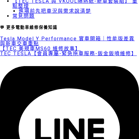
【TEC TESLA 與 VKOOL隔熱紙-新車套裝組】 重
點整理
進場前先把車況與需求說清楚
常見問題
💬 更多電動車維修保養知識
Tesla Model Y Performance 實車開箱｜性能版差異
與新車交車重點
【TEC 美規車MS60 維修故事】
TEC TESLA【會員專屬-緊急拖車服務-鈑金鈑噴維修】