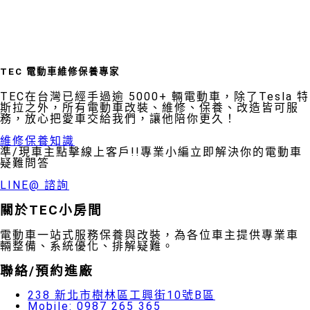
TEC 電動車維修保養專家
TEC在台灣已經手過逾 5000+ 輛電動車，除了Tesla 特
斯拉之外，所有電動車改裝、維修、保養、改造皆可服
務，放心把愛車交給我們，讓他陪你更久！
維修保養知識
準/現車主點擊線上客戶!!專業小編立即解決你的電動車
疑難問答
LINE@ 諮詢
關於TEC小房間
電動車一站式服務保養與改裝，為各位車主提供專業車
輛整備、系統優化、排解疑難。
聯絡/預約進廠
238 新北市樹林區工興街10號B區
Mobile: 0987 265 365