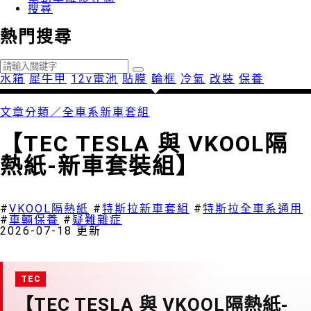
搜尋
熱門搜尋
水箱
犀牛甲
12v電池
貼膜
輪框
冷氣
改裝
保養
文章分類／
全車系新車套組
【TEC TESLA 與 VKOOL隔
熱紙-新車套裝組】
1924 瀏覽
#
VKOOL隔熱紙
#
特斯拉新車套組
#
特斯拉全車系通用
#
車輛保養
#
疑難雜症
2026-07-18 更新
【TEC TESLA 與 VKOOL隔熱紙-