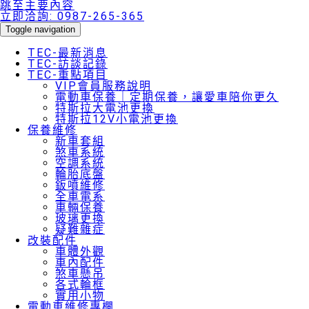
跳至主要內容
立即洽詢:
0987-265-365
Toggle navigation
TEC-最新消息
TEC-訪談記錄
TEC-重點項目
VIP會員服務說明
電動車保養｜定期保養，讓愛車陪你更久
特斯拉大電池更換
特斯拉12V小電池更換
保養維修
新車套組
煞車系統
空調系統
輪胎底盤
鈑噴維修
全車電系
車輛保養
玻璃更換
疑難雜症
改裝配件
車體外觀
車內配件
煞車懸吊
各式輪框
實用小物
電動車維修專欄