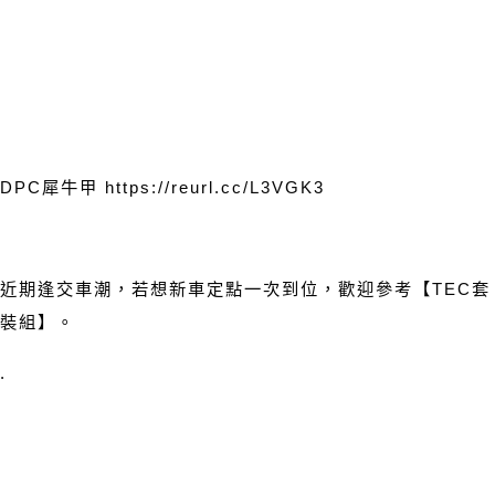
DPC
犀牛甲
https://reurl.cc/L3VGK3
近期逢交車潮，若想新車定點一次到位，歡迎參考【
TEC
套
裝組】。
.