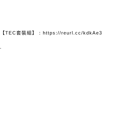
【
TEC
套裝組】
: https://reurl.cc/kdkAe3
.