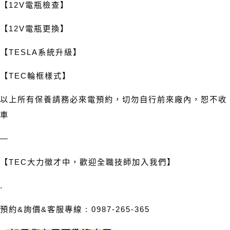
【
12V
電瓶檢查】
【
12V
電瓶更換】
【
TESLA
系統升級】
【
TEC
輪框樣式】
以上所有保養請務必來電預約，切勿自行前來廠內，恕不收
車
—
【
TEC
大力徵才中，歡迎全職技師加入我們】
.
預約
&
詢價
&
客服專線
: 0987-265-365