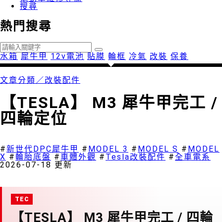
搜尋
熱門搜尋
水箱
犀牛甲
12v電池
貼膜
輪框
冷氣
改裝
保養
文章分類／
改裝配件
【TESLA】 M3 犀牛甲完工 /
四輪定位
1737 瀏覽
#
新世代DPC犀牛甲
#
MODEL 3
#
MODEL S
#
MODEL
X
#
輪胎底盤
#
車體外觀
#
Tesla改裝配件
#
全車電系
2026-07-18 更新
【TESLA】 M3 犀牛甲完工 / 四輪