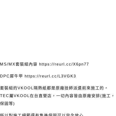
MS/MX
套裝組內容
https://reurl.cc/X6pn77
DPC
犀牛甲
https://reurl.cc/L3VGK3
套裝組的
VKOOL
隔熱紙都是原廠技師派遣前來施工的，
TEC
屬
VKOOL
在台直營店，一切內容皆由原廠安排
(
施工，
保固等
)
所以對施工細節還有售後保固可以完全放心