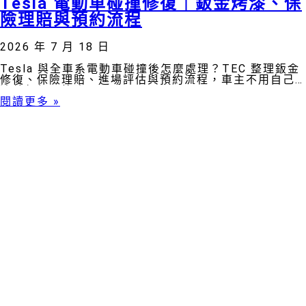
Tesla 電動車碰撞修復｜鈑金烤漆、保
險理賠與預約流程
2026 年 7 月 18 日
Tesla 與全車系電動車碰撞後怎麼處理？TEC 整理鈑金
修復、保險理賠、進場評估與預約流程，車主不用自己
追著每個環節跑。
閱讀更多 »