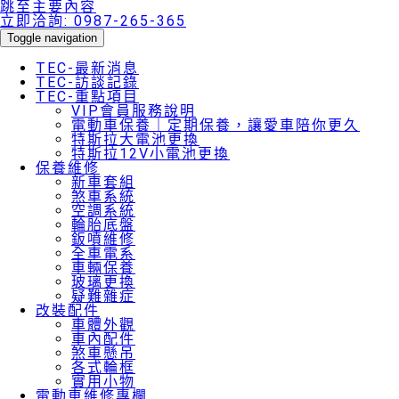
跳至主要內容
立即洽詢:
0987-265-365
Toggle navigation
TEC-最新消息
TEC-訪談記錄
TEC-重點項目
VIP會員服務說明
電動車保養｜定期保養，讓愛車陪你更久
特斯拉大電池更換
特斯拉12V小電池更換
保養維修
新車套組
煞車系統
空調系統
輪胎底盤
鈑噴維修
全車電系
車輛保養
玻璃更換
疑難雜症
改裝配件
車體外觀
車內配件
煞車懸吊
各式輪框
實用小物
電動車維修專欄