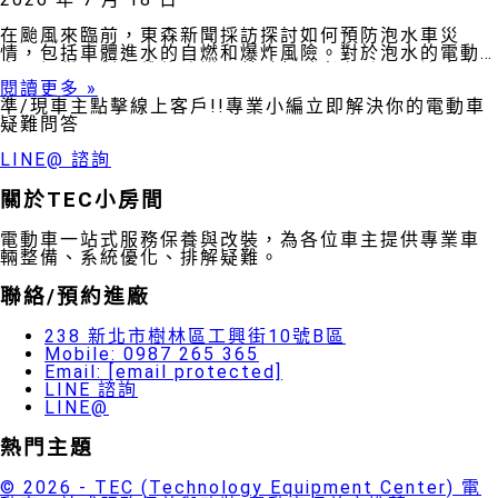
在颱風來臨前，東森新聞採訪探討如何預防泡水車災
情，包括車體進水的自燃和爆炸風險。對於泡水的電動
車，提供應對和維修建議。鼓勵駕駛者在颱風天注意安
全，防範任何風險。
閱讀更多 »
準/現車主點擊線上客戶!!專業小編立即解決你的電動車
疑難問答
LINE@ 諮詢
關於TEC小房間
電動車一站式服務保養與改裝，為各位車主提供專業車
輛整備、系統優化、排解疑難。
聯絡/預約進廠
238 新北市樹林區工興街10號B區
Mobile: 0987 265 365
Email:
[email protected]
LINE 諮詢
LINE@
熱門主題
© 2026 - TEC (Technology Equipment Center) 電