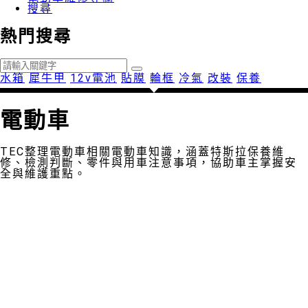
搜尋
熱門搜尋
水箱
犀牛甲
12v電池
貼膜
輪框
冷氣
改裝
保養
電動車
TEC整理電動車相關電動車知識，涵蓋特斯拉保養維
修、檢測判斷、零件與用車注意事項，協助車主掌握安
全與維護重點。