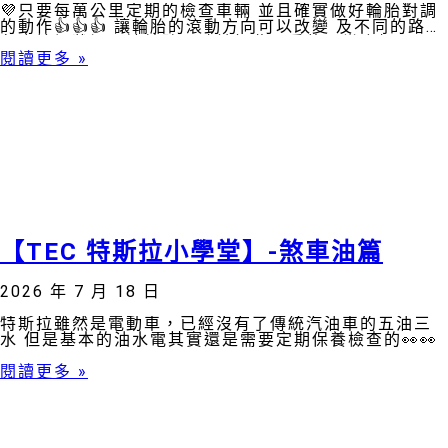
💜只要每萬公里定期的檢查車輛 並且確實做好輪胎對調
的動作👍👍👍 讓輪胎的滾動方向可以改變 及不同的路面
角度接觸狀況下讓輪胎不致於如此嚴重的異常磨損
閱讀更多 »
【TEC 特斯拉小學堂】-煞車油篇
2026 年 7 月 18 日
特斯拉雖然是電動車，已經沒有了傳統汽油車的五油三
水 但是基本的油水電其實還是需要定期保養檢查的👀👀
閱讀更多 »