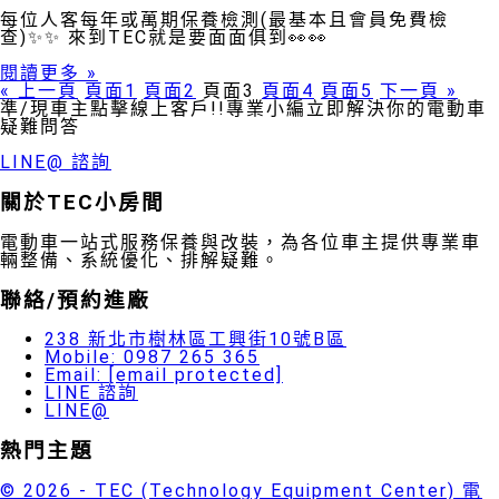
每位人客每年或萬期保養檢測(最基本且會員免費檢
查)✨✨ 來到TEC就是要面面俱到👀👀
閱讀更多 »
« 上一頁
頁面
1
頁面
2
頁面
3
頁面
4
頁面
5
下一頁 »
準/現車主點擊線上客戶!!專業小編立即解決你的電動車
疑難問答
LINE@ 諮詢
關於TEC小房間
電動車一站式服務保養與改裝，為各位車主提供專業車
輛整備、系統優化、排解疑難。
聯絡/預約進廠
238 新北市樹林區工興街10號B區
Mobile: 0987 265 365
Email:
[email protected]
LINE 諮詢
LINE@
熱門主題
© 2026 - TEC (Technology Equipment Center) 電