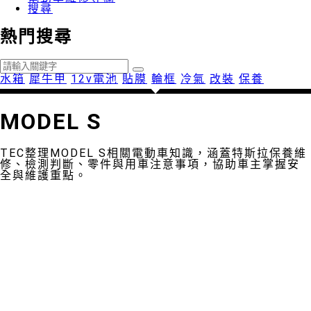
搜尋
熱門搜尋
水箱
犀牛甲
12v電池
貼膜
輪框
冷氣
改裝
保養
MODEL S
TEC整理MODEL S相關電動車知識，涵蓋特斯拉保養維
修、檢測判斷、零件與用車注意事項，協助車主掌握安
全與維護重點。