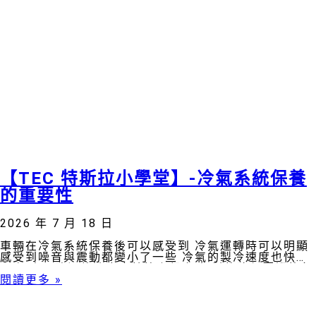
【TEC 特斯拉小學堂】-冷氣系統保養
的重要性
2026 年 7 月 18 日
車輛在冷氣系統保養後可以感受到 冷氣運轉時可以明顯
感受到噪音與震動都變小了一些 冷氣的製冷速度也快上
不少 車內降溫的速度也就快上很多 相對的冷氣壓機的負
擔也會減輕一些😎😎😎
閱讀更多 »