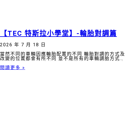
【TEC 特斯拉小學堂】-輪胎對調篇
2026 年 7 月 18 日
當然不同的車輛因應輪胎配置的不同 輪胎對調的方式及
改變的位置都會有所不同 並不是所有的車輛調胎方式都
是一樣喔 我們TEC也會因應客戶的車型去調整調胎的方
式 以達到最好的效果👍👍👍👍👍
閱讀更多 »