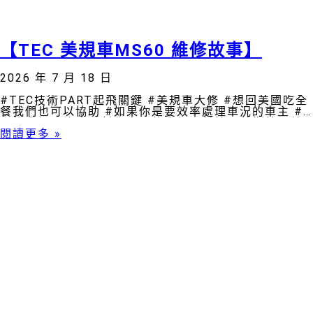
【TEC 美規車MS60 維修故事】
2026 年 7 月 18 日
#TEC技術PART起飛關鍵 #美規車大修 #想回美國吃全
餐我們也可以協助 #如果你是要效率處理車況的車主 #
來找我們 #沒人要幫你處理的我們來幫忙 #特斯拉一站
式服務 #特斯拉美規車服務 #特斯拉美
閱讀更多 »