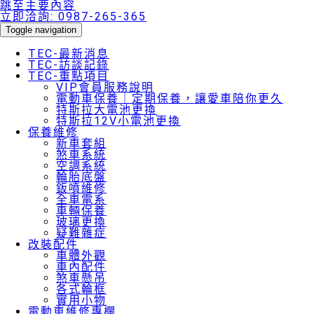
跳至主要內容
立即洽詢:
0987-265-365
Toggle navigation
TEC-最新消息
TEC-訪談記錄
TEC-重點項目
VIP會員服務說明
電動車保養｜定期保養，讓愛車陪你更久
特斯拉大電池更換
特斯拉12V小電池更換
保養維修
新車套組
煞車系統
空調系統
輪胎底盤
鈑噴維修
全車電系
車輛保養
玻璃更換
疑難雜症
改裝配件
車體外觀
車內配件
煞車懸吊
各式輪框
實用小物
電動車維修專欄