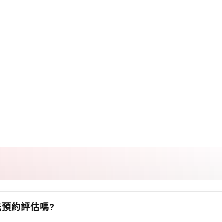
先預約評估嗎?