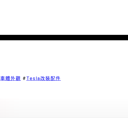
#
車體外觀
#
Tesla改裝配件