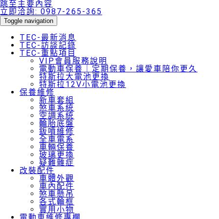
跳至主要內容
立即洽詢:
0987-265-365
Toggle navigation
TEC-最新消息
TEC-訪談記錄
TEC-重點項目
VIP會員服務說明
電動車保養｜定期保養，讓愛車陪你更久
特斯拉大電池更換
特斯拉12V小電池更換
保養維修
新車套組
煞車系統
空調系統
輪胎底盤
鈑噴維修
全車電系
車輛保養
玻璃更換
疑難雜症
改裝配件
車體外觀
車內配件
煞車懸吊
各式輪框
實用小物
電動車維修專欄