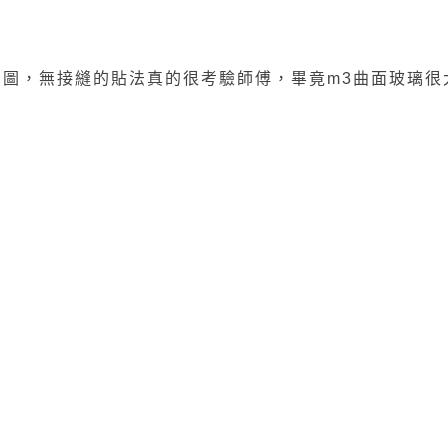
請看圖，無接縫的貼法真的很考驗師傅，畢竟m3曲面玻璃很