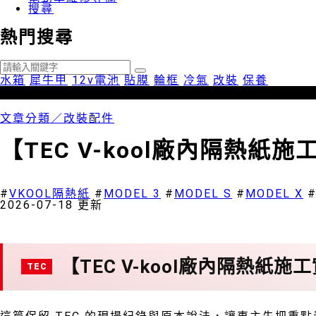
搜尋
熱門搜尋
水箱
犀牛甲
12v電池
貼膜
輪框
冷氣
改裝
保養
文章分類／
改裝配件
【TEC V-kool廠內隔熱紙
4496 瀏覽
#
VKOOL隔熱紙
#
MODEL 3
#
MODEL S
#
MODEL X
2026-07-18 更新
【TEC V-kool廠內隔熱紙