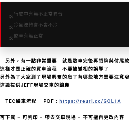
行駛中有無不正常異音
🛠
冷氣運轉會不會不冷
🛠
煞車有無正常
🛠
另外，有一點非常重要
就是驗車完後再領牌與付尾
‼
‼
這樣才是正確的買車流程
不要被變相的誤導了
🚙
🈲
🈲
🈲
另外為了大家到了現場興奮的忘了有哪些地方需要注意
這邊提供JEFF現場交車的錦囊
TEC驗車流程 – PDF :
https://reurl.cc/GOL1A
📍
可下載 – 可列印 – 帶去交車現場 – 不可擅自更改內容