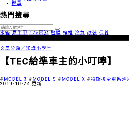
搜尋
熱門搜尋
水箱
犀牛甲
12v電池
貼膜
輪框
冷氣
改裝
保養
文章分類／
知識小學堂
【TEC給準車主的小叮嚀】
3087 瀏覽
#
MODEL 3
#
MODEL S
#
MODEL X
#
特斯拉全車系通
2019-10-24 更新