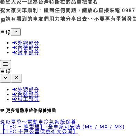
希望大家一起為台灣特斯拉的品質把關💪
祝大家交車順利，碰到任何問題，請放心直接來電 0987-2
請有看到的車友們用力地分享出去~~不要再有爭議發生了
🏁
目錄
📢外觀部分
📢內裝部分
📢試車部分
目錄
📢外觀部分
📢內裝部分
📢試車部分
💬 更多電動車維修保養知識
炎炎夏季～電動車冷氣系統保養
【TEC – 蛛型框】-全車系可安裝 (MS / MX / M3)
【TEC 十萬公里保養術大公開】