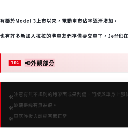
有鑒於Model 3上市以來，電動車市佔率逐漸增加，
也有許多新加入拉拉的準車友們準備要交車了，Jeff也
📢
外觀部分
注意有無不規則的烤漆面或是刮傷，門版與車身上膠
🛠
玻璃邊緣有無裂痕。
🛠
車底護板與螺絲有無正常
🛠