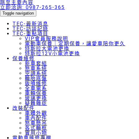
跳至主要內容
立即洽詢:
0987-265-365
Toggle navigation
TEC-最新消息
TEC-訪談記錄
TEC-重點項目
VIP會員服務說明
電動車保養｜定期保養，讓愛車陪你更久
特斯拉大電池更換
特斯拉12V小電池更換
保養維修
新車套組
煞車系統
空調系統
輪胎底盤
鈑噴維修
全車電系
車輛保養
玻璃更換
疑難雜症
改裝配件
車體外觀
車內配件
煞車懸吊
各式輪框
實用小物
電動車維修專欄