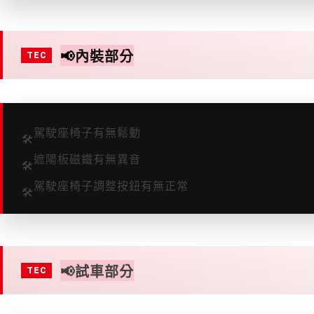
📢
內裝部分
駕駛座椅子有無鬆動
🛠
遮陽板磁鐵有無異音
🛠
駕駛座椅子調整按鈕有無正常
🛠
📢
試車部分