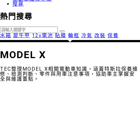
搜尋
熱門搜尋
水箱
犀牛甲
12v電池
貼膜
輪框
冷氣
改裝
保養
MODEL X
TEC整理MODEL X相關電動車知識，涵蓋特斯拉保養維
修、檢測判斷、零件與用車注意事項，協助車主掌握安
全與維護重點。