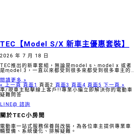
TEC【Model S/X 新車主優惠套裝】
2026 年 7 月 18 日
TEC推出的新車套組，無論是model s、model x 或者
是model 3，一直以來都受到很多來都受到很多車主的
喜愛與支持👏因為原先的ms/mx套裝裡面是沒有包含隔
熱紙， m3套裝一推出的時候真
閱讀更多 »
« 上一頁
頁面
1
頁面
2
頁面
3
頁面
4
頁面
5
下一頁 »
準/現車主點擊線上客戶!!專業小編立即解決你的電動車
疑難問答
LINE@ 諮詢
關於TEC小房間
電動車一站式服務保養與改裝，為各位車主提供專業車
輛整備、系統優化、排解疑難。