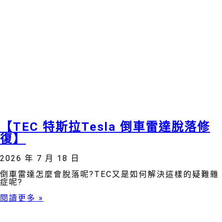
【TEC 特斯拉Tesla 倒車雷達脫落修
復】
2026 年 7 月 18 日
倒車雷達怎麼會脫落呢?TEC又是如何解決這樣的疑難雜
症呢?
閱讀更多 »