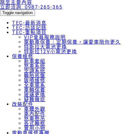
跳至主要內容
立即洽詢:
0987-265-365
Toggle navigation
TEC-最新消息
TEC-訪談記錄
TEC-重點項目
VIP會員服務說明
電動車保養｜定期保養，讓愛車陪你更久
特斯拉大電池更換
特斯拉12V小電池更換
保養維修
新車套組
煞車系統
空調系統
輪胎底盤
鈑噴維修
全車電系
車輛保養
玻璃更換
疑難雜症
改裝配件
車體外觀
車內配件
煞車懸吊
各式輪框
實用小物
電動車維修專欄