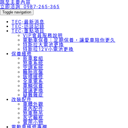
跳至主要內容
立即洽詢:
0987-265-365
Toggle navigation
TEC-最新消息
TEC-訪談記錄
TEC-重點項目
VIP會員服務說明
電動車保養｜定期保養，讓愛車陪你更久
特斯拉大電池更換
特斯拉12V小電池更換
保養維修
新車套組
煞車系統
空調系統
輪胎底盤
鈑噴維修
全車電系
車輛保養
玻璃更換
疑難雜症
改裝配件
車體外觀
車內配件
煞車懸吊
各式輪框
實用小物
電動車維修專欄