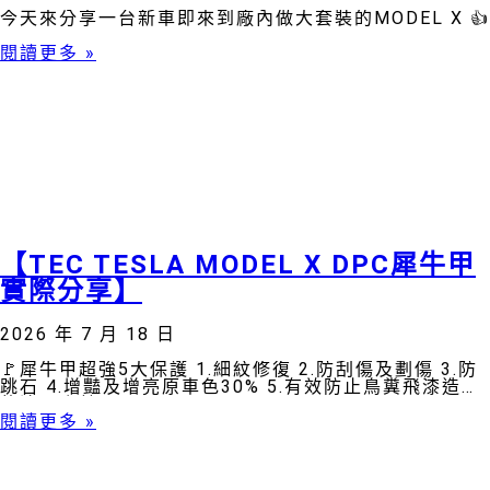
今天來分享一台新車即來到廠內做大套裝的MODEL X 👍
閱讀更多 »
【TEC TESLA MODEL X DPC犀牛甲
實際分享】
2026 年 7 月 18 日
🚩犀牛甲超強5大保護 1.細紋修復 2.防刮傷及劃傷 3.防
跳石 4.增豔及增亮原車色30% 5.有效防止鳥糞飛漆造成
的漆面腐蝕
閱讀更多 »