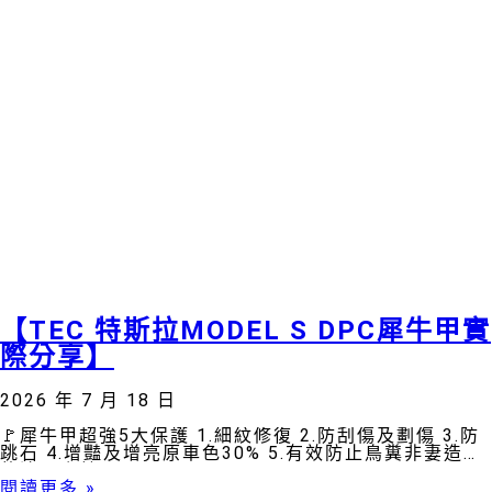
【TEC 特斯拉MODEL S DPC犀牛甲實
際分享】
2026 年 7 月 18 日
🚩犀牛甲超強5大保護 1.細紋修復 2.防刮傷及劃傷 3.防
跳石 4.增豔及增亮原車色30% 5.有效防止鳥糞非妻造成
的漆面腐蝕
閱讀更多 »