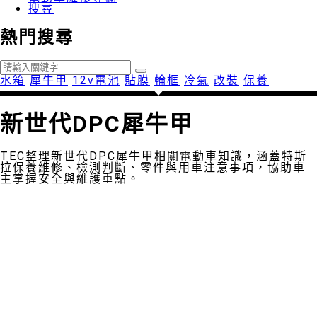
搜尋
熱門搜尋
水箱
犀牛甲
12v電池
貼膜
輪框
冷氣
改裝
保養
新世代DPC犀牛甲
TEC整理新世代DPC犀牛甲相關電動車知識，涵蓋特斯
拉保養維修、檢測判斷、零件與用車注意事項，協助車
主掌握安全與維護重點。