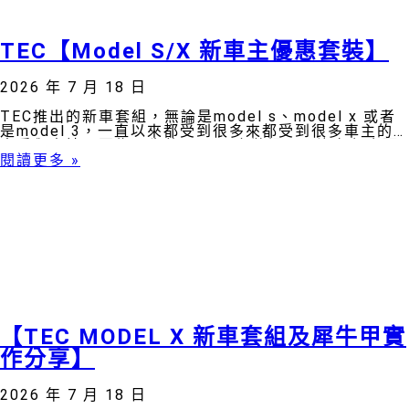
TEC【Model S/X 新車主優惠套裝】
2026 年 7 月 18 日
TEC推出的新車套組，無論是model s、model x 或者
是model 3，一直以來都受到很多來都受到很多車主的
喜愛與支持👏因為原先的ms/mx套裝裡面是沒有包含隔
熱紙， m3套裝一推出的時候真
閱讀更多 »
【TEC MODEL X 新車套組及犀牛甲實
作分享】
2026 年 7 月 18 日