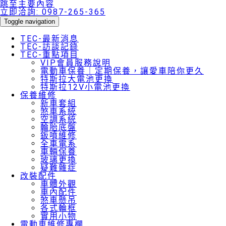
跳至主要內容
立即洽詢:
0987-265-365
Toggle navigation
TEC-最新消息
TEC-訪談記錄
TEC-重點項目
VIP會員服務說明
電動車保養｜定期保養，讓愛車陪你更久
特斯拉大電池更換
特斯拉12V小電池更換
保養維修
新車套組
煞車系統
空調系統
輪胎底盤
鈑噴維修
全車電系
車輛保養
玻璃更換
疑難雜症
改裝配件
車體外觀
車內配件
煞車懸吊
各式輪框
實用小物
電動車維修專欄