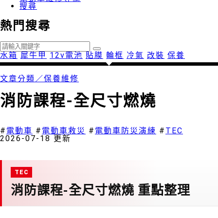
搜尋
熱門搜尋
水箱
犀牛甲
12v電池
貼膜
輪框
冷氣
改裝
保養
文章分類／
保養維修
消防課程-全尺寸燃燒
997 瀏覽
#
電動車
#
電動車救災
#
電動車防災演練
#
TEC
2026-07-18 更新
消防課程-全尺寸燃燒 重點整理