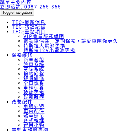
跳至主要內容
立即洽詢:
0987-265-365
Toggle navigation
TEC-最新消息
TEC-訪談記錄
TEC-重點項目
VIP會員服務說明
電動車保養｜定期保養，讓愛車陪你更久
特斯拉大電池更換
特斯拉12V小電池更換
保養維修
新車套組
煞車系統
空調系統
輪胎底盤
鈑噴維修
全車電系
車輛保養
玻璃更換
疑難雜症
改裝配件
車體外觀
車內配件
煞車懸吊
各式輪框
實用小物
電動車維修專欄