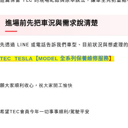
這篇保留 TEC 的現場紀錄與原本說法，讓車主先把重
進場前先把車況與需求說清楚
先透過 LINE 或電話告訴我們車型、目前狀況與想處
TEC TESLA
【
MODEL
全系列保養維修服務
】
願大家順利收心，
祝大家開工愉快
希望
TEC
會員今年一切事事順利
/
駕駛平安